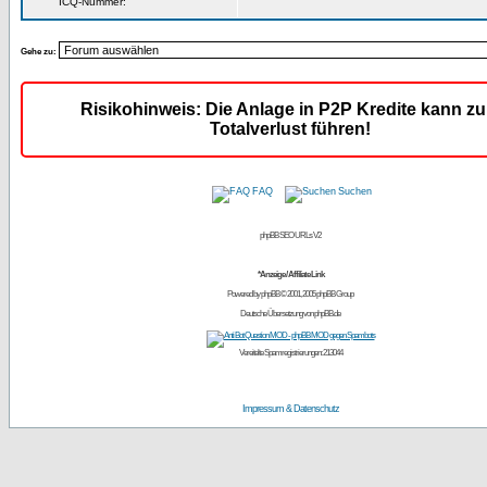
ICQ-Nummer:
Gehe zu:
Risikohinweis: Die Anlage in P2P Kredite kann z
Totalverlust führen!
FAQ
Suchen
phpBB SEO URLs V2
*Anzeige / Affiliate Link
Powered by
phpBB
© 2001, 2005 phpBB Group
Deutsche Übersetzung von
phpBB.de
Vereitelte Spamregistrierungen: 213044
Impressum & Datenschutz