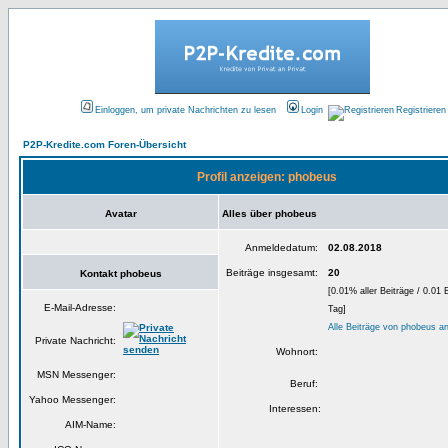
Einloggen, um private Nachrichten zu lesen
Login
Registrieren
P2P-Kredite.com Foren-Übersicht
Profil anzeigen: phobeus
Avatar
Alles über phobeus
Anmeldedatum:
02.08.2018
Beiträge insgesamt:
20
Kontakt phobeus
[0.01% aller Beiträge / 0.01 
E-Mail-Adresse:
Tag]
Alle Beiträge von phobeus a
Private Nachricht:
Wohnort:
MSN Messenger:
Beruf:
Yahoo Messenger:
Interessen:
AIM-Name: