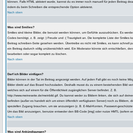
können. Falls HTML aktiviert wurde, kannst du es immer noch manuell für jeden Beitrag deak
indem du beim Schreiben die entsprechende Option aktivierst.
Nach oben
Was sind Smilies?
Smilies sind kleine Bilder, die benutzt werden können, um Gefühle auszudrücken. Es werde
Codes benötigt, z. B. zeigt :) Freude und :( Traurigkeit an. Die komplette Liste der Smilies 
Beitrag schreiben-Seite gesehen werden. Übertreibe es nicht mit Smilies, es kann schnell p
ein Beitrag dadurch völlig unübersichtlich wird. Ein Moderator könnte sich entschließen, den
bearbeiten oder sogar komplett zu löschen.
Nach oben
Darf ich Bilder einfügen?
Bilder können in der Tat im Beitrag angezeigt werden. Auf jeden Fall gibt es noch keine Mögl
Bilder direkt auf das Board hochzuladen. Deshalb musst du zu einem bestehenden Bild ver
welches sich auf einem für die Öffentlichkeit zugänglichen Server befindet. Z. B.
http://www.meineseite.de/meinbild.gif. Du kannst weder zu Bildern linken, die sich auf deiner
befinden (außer es handelt sich um einen öffentlich verfügbaren Server) noch zu Bildern, d
speziellen Zugang brauchen, um sie anzuzeigen (z. B. E-Mail-Konten, Passwort-geschützte
Um das Bild anzuzeigen, benutze entweder den BB-Code [img] oder nutze HMTL (sofern erl
Nach oben
Was sind Ankündigungen?