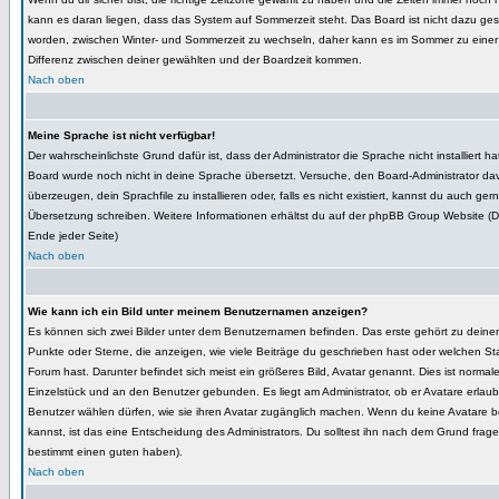
kann es daran liegen, dass das System auf Sommerzeit steht. Das Board ist nicht dazu ge
worden, zwischen Winter- und Sommerzeit zu wechseln, daher kann es im Sommer zu eine
Differenz zwischen deiner gewählten und der Boardzeit kommen.
Nach oben
Meine Sprache ist nicht verfügbar!
Der wahrscheinlichste Grund dafür ist, dass der Administrator die Sprache nicht installiert h
Board wurde noch nicht in deine Sprache übersetzt. Versuche, den Board-Administrator da
überzeugen, dein Sprachfile zu installieren oder, falls es nicht existiert, kannst du auch ger
Übersetzung schreiben. Weitere Informationen erhältst du auf der phpBB Group Website (De
Ende jeder Seite)
Nach oben
Wie kann ich ein Bild unter meinem Benutzernamen anzeigen?
Es können sich zwei Bilder unter dem Benutzernamen befinden. Das erste gehört zu deine
Punkte oder Sterne, die anzeigen, wie viele Beiträge du geschrieben hast oder welchen St
Forum hast. Darunter befindet sich meist ein größeres Bild, Avatar genannt. Dies ist normal
Einzelstück und an den Benutzer gebunden. Es liegt am Administrator, ob er Avatare erlaub
Benutzer wählen dürfen, wie sie ihren Avatar zugänglich machen. Wenn du keine Avatare 
kannst, ist das eine Entscheidung des Administrators. Du solltest ihn nach dem Grund frage
bestimmt einen guten haben).
Nach oben