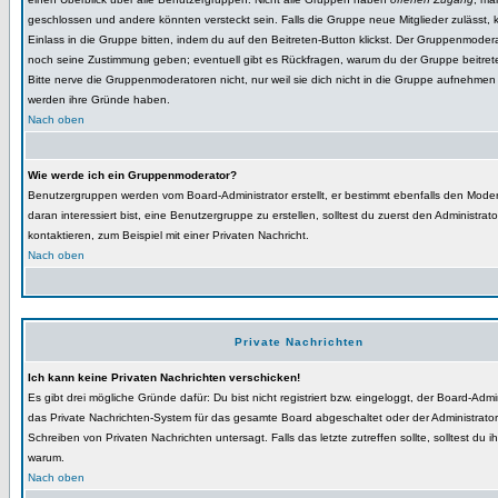
geschlossen und andere könnten versteckt sein. Falls die Gruppe neue Mitglieder zulässt,
Einlass in die Gruppe bitten, indem du auf den Beitreten-Button klickst. Der Gruppenmoder
noch seine Zustimmung geben; eventuell gibt es Rückfragen, warum du der Gruppe beitret
Bitte nerve die Gruppenmoderatoren nicht, nur weil sie dich nicht in die Gruppe aufnehmen 
werden ihre Gründe haben.
Nach oben
Wie werde ich ein Gruppenmoderator?
Benutzergruppen werden vom Board-Administrator erstellt, er bestimmt ebenfalls den Modera
daran interessiert bist, eine Benutzergruppe zu erstellen, solltest du zuerst den Administrato
kontaktieren, zum Beispiel mit einer Privaten Nachricht.
Nach oben
Private Nachrichten
Ich kann keine Privaten Nachrichten verschicken!
Es gibt drei mögliche Gründe dafür: Du bist nicht registriert bzw. eingeloggt, der Board-Admin
das Private Nachrichten-System für das gesamte Board abgeschaltet oder der Administrator 
Schreiben von Privaten Nachrichten untersagt. Falls das letzte zutreffen sollte, solltest du i
warum.
Nach oben