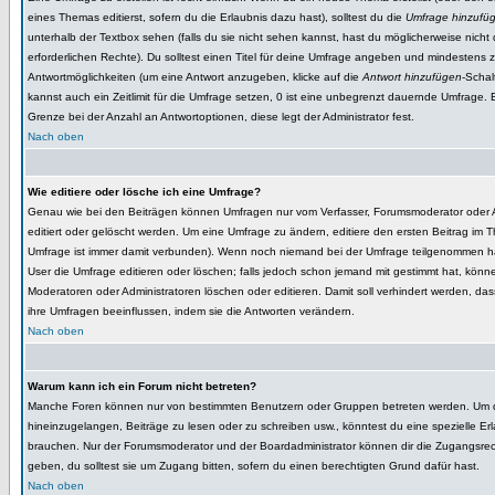
eines Themas editierst, sofern du die Erlaubnis dazu hast), solltest du die
Umfrage hinzufü
unterhalb der Textbox sehen (falls du sie nicht sehen kannst, hast du möglicherweise nicht 
erforderlichen Rechte). Du solltest einen Titel für deine Umfrage angeben und mindestens 
Antwortmöglichkeiten (um eine Antwort anzugeben, klicke auf die
Antwort hinzufügen
-Schal
kannst auch ein Zeitlimit für die Umfrage setzen, 0 ist eine unbegrenzt dauernde Umfrage. E
Grenze bei der Anzahl an Antwortoptionen, diese legt der Administrator fest.
Nach oben
Wie editiere oder lösche ich eine Umfrage?
Genau wie bei den Beiträgen können Umfragen nur vom Verfasser, Forumsmoderator oder A
editiert oder gelöscht werden. Um eine Umfrage zu ändern, editiere den ersten Beitrag im 
Umfrage ist immer damit verbunden). Wenn noch niemand bei der Umfrage teilgenommen h
User die Umfrage editieren oder löschen; falls jedoch schon jemand mit gestimmt hat, könne
Moderatoren oder Administratoren löschen oder editieren. Damit soll verhindert werden, da
ihre Umfragen beeinflussen, indem sie die Antworten verändern.
Nach oben
Warum kann ich ein Forum nicht betreten?
Manche Foren können nur von bestimmten Benutzern oder Gruppen betreten werden. Um 
hineinzugelangen, Beiträge zu lesen oder zu schreiben usw., könntest du eine spezielle Er
brauchen. Nur der Forumsmoderator und der Boardadministrator können dir die Zugangsrec
geben, du solltest sie um Zugang bitten, sofern du einen berechtigten Grund dafür hast.
Nach oben