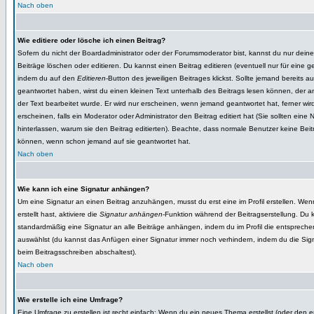
Nach oben
Wie editiere oder lösche ich einen Beitrag?
Sofern du nicht der Boardadministrator oder der Forumsmoderator bist, kannst du nur dein
Beiträge löschen oder editieren. Du kannst einen Beitrag editieren (eventuell nur für eine ge
indem du auf den
Editieren
-Button des jeweiligen Beitrages klickst. Sollte jemand bereits a
geantwortet haben, wirst du einen kleinen Text unterhalb des Beitrags lesen können, der an
der Text bearbeitet wurde. Er wird nur erscheinen, wenn jemand geantwortet hat, ferner wird
erscheinen, falls ein Moderator oder Administrator den Beitrag editiert hat (Sie sollten eine 
hinterlassen, warum sie den Beitrag editierten). Beachte, dass normale Benutzer keine Bei
können, wenn schon jemand auf sie geantwortet hat.
Nach oben
Wie kann ich eine Signatur anhängen?
Um eine Signatur an einen Beitrag anzuhängen, musst du erst eine im Profil erstellen. Wen
erstellt hast, aktiviere die
Signatur anhängen
-Funktion während der Beitragserstellung. Du
standardmäßig eine Signatur an alle Beiträge anhängen, indem du im Profil die entsprech
auswählst (du kannst das Anfügen einer Signatur immer noch verhindern, indem du die Sig
beim Beitragsschreiben abschaltest).
Nach oben
Wie erstelle ich eine Umfrage?
Eine Umfrage zu erstellen ist recht einfach: Wenn du ein neues Thema erstellst (oder den e