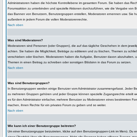
Administratoren haben die höchste Kontrollebene im gesamten Forum. Sie haben das Rech
Forumsaktion zu unterbinden und spezielle Aktionen durchzuführen, wie die Vergabe von B
das Bannen von Benutzern, Benutzergruppen erstellen, Moderatoren ernennen usw. Sie 
außerdem in jedem Forum die vollen Moderatorenrechte.
Nach oben
Was sind Moderatoren?
Moderatoren sind Personen (oder Gruppen), die auf das tägliche Geschehen in dem jeweil
achten. Sie haben die Möglichkeit, Beiträge zu editieren und zu löschen, Themen zu schlie
verschieben oder löschen. Moderatoren haben die Aufgabe, Benutzer davon abzuhalten,
Themen in einen Beitrag zu schreiben oder sonstigen Blödsinn in das Forum zu setzen.
Nach oben
Was sind Benutzergruppen?
In Benutzergruppen werden einige Benutzer vom Administrator zusammengefasst. Jeder B
zu mehreren Gruppen gehören und jeder Gruppe können spezielle Zugangsrechte erteilt we
es für den Administrator einfacher, mehrere Benutzer zu Moderatoren eines bestimmten Fo
machen, ihnen Rechte für ein privates Forum zu geben und so weiter.
Nach oben
Wie kann ich einer Benutzergruppe beitreten?
Um einer Benutzergruppe beizutreten, klicke auf den Benutzergruppen-Link im Menü. Du er
einen Überblick über alle Benutzergruppen. Nicht alle Gruppen haben
offenen Zugang
, ma