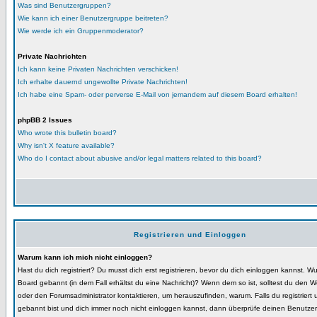
Was sind Benutzergruppen?
Wie kann ich einer Benutzergruppe beitreten?
Wie werde ich ein Gruppenmoderator?
Private Nachrichten
Ich kann keine Privaten Nachrichten verschicken!
Ich erhalte dauernd ungewollte Private Nachrichten!
Ich habe eine Spam- oder perverse E-Mail von jemandem auf diesem Board erhalten!
phpBB 2 Issues
Who wrote this bulletin board?
Why isn't X feature available?
Who do I contact about abusive and/or legal matters related to this board?
Registrieren und Einloggen
Warum kann ich mich nicht einloggen?
Hast du dich registriert? Du musst dich erst registrieren, bevor du dich einloggen kannst. 
Board gebannt (in dem Fall erhältst du eine Nachricht)? Wenn dem so ist, solltest du den 
oder den Forumsadministrator kontaktieren, um herauszufinden, warum. Falls du registriert 
gebannt bist und dich immer noch nicht einloggen kannst, dann überprüfe deinen Benutz