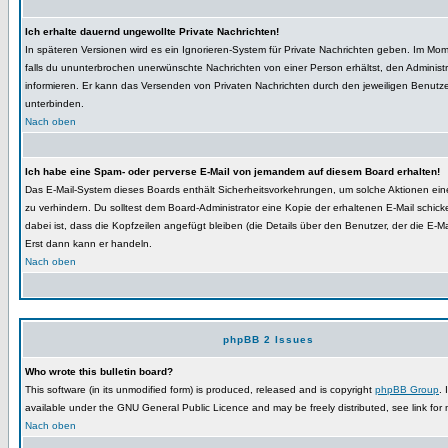
Ich erhalte dauernd ungewollte Private Nachrichten!
In späteren Versionen wird es ein Ignorieren-System für Private Nachrichten geben. Im Mo
falls du ununterbrochen unerwünschte Nachrichten von einer Person erhältst, den Administr
informieren. Er kann das Versenden von Privaten Nachrichten durch den jeweiligen Benutz
unterbinden.
Nach oben
Ich habe eine Spam- oder perverse E-Mail von jemandem auf diesem Board erhalten!
Das E-Mail-System dieses Boards enthält Sicherheitsvorkehrungen, um solche Aktionen ei
zu verhindern. Du solltest dem Board-Administrator eine Kopie der erhaltenen E-Mail schicke
dabei ist, dass die Kopfzeilen angefügt bleiben (die Details über den Benutzer, der die E-Mai
Erst dann kann er handeln.
Nach oben
phpBB 2 Issues
Who wrote this bulletin board?
This software (in its unmodified form) is produced, released and is copyright
phpBB Group
. 
available under the GNU General Public Licence and may be freely distributed, see link for 
Nach oben