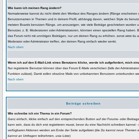
Wie kann ich meinen Rang ändern?
Normalerweise kannst du nicht direkt den Wortlaut des Ranges ändern (Ränge erscheinen 
Benutzernamen in Themen und in deinem Profil, abhängig davon, welchen Style du benutzt
meisten Boards benutzen Ränge, um anzuzeigen, wie viele Beiträge geschrieben wurden 
Benutzer, z. B. Moderatoren oder Administratoren, könnten einen speziellen Rang haben. Bi
das Forum nicht mit unnötigen Beiträgen, nur um deinen Rang zu erhöhen, sonst wirst du a
Moderator oder Administrator treffen, der deinen Rang einfach wieder senkt.
Nach oben
Wenn ich auf den E-Mail-Link eines Benutzers klicke, werde ich aufgefordert, mich ein
Nur registrierte Benutzer können über das Forum E-Mails verschicken (falls der Administrato
Funktion zulässt). Damit sollen obszöne Mails von unbekannten Benutzern unterbunden w
Nach oben
Beiträge schreiben
Wie schreibe ich ein Thema in ein Forum?
Ganz einfach, klicke einfach auf den entsprechenden Button auf der Forums- oder Beitrags
kann sein, dass du dich erst registrieren musst, bevor du eine Nachricht schreiben kannst -
verfügbaren Aktionen werden am Ende der Seite aufgelistet (die
Du kannst neue Themen er
kannst an Umfragen teilnehmen, usw.
-Liste)