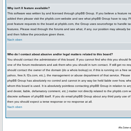
Why isn't X feature available?
This software was written by and licensed through phpBB Group. If you believe a feature n
added then please visit the phpbb.com website and see what phpBB Group have to say. P
post feature requests to the board at phpbb.com, the Group uses sourceforge to handle ta
features. Please read through the forums and see what, if any, our position may already be 
and then follow the procedure given there.
Nach oben
Who do I contact about abusive and/or legal matters related to this board?
You should contact the administrator of this board. If you cannot find who this you should fir
one of the forum moderators and ask them who you should in turn contact. If still get no r
should contact the owner of the domain (do a whois lookup) or, if this is running on a free se
yahoo, free.fr, f2s.com, etc.), the management or abuse department of that service. Please
phpBB Group has absolutely no control and cannot in any way be held liable over how, whe
whom this board is used. It is absolutely pointless contacting phpBB Group in relation to an
and desist, liable, defamatory comment, etc.) matter not directly related to the phpbb.com w
discrete software of phpBB itself. If you do email phpBB Group about any third party use of 
then you should expect a terse response or no response at all.
Nach oben
Alle Zeiten 