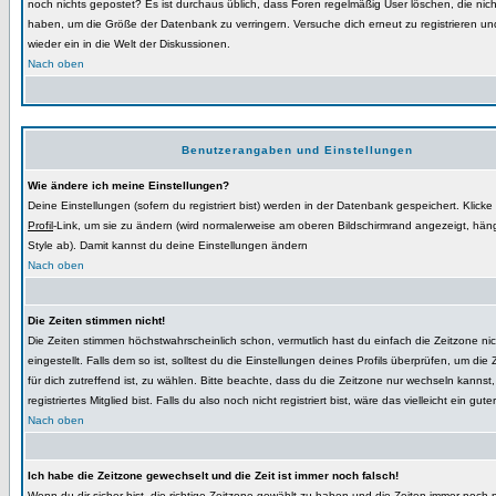
noch nichts gepostet? Es ist durchaus üblich, dass Foren regelmäßig User löschen, die nic
haben, um die Größe der Datenbank zu verringern. Versuche dich erneut zu registrieren u
wieder ein in die Welt der Diskussionen.
Nach oben
Benutzerangaben und Einstellungen
Wie ändere ich meine Einstellungen?
Deine Einstellungen (sofern du registriert bist) werden in der Datenbank gespeichert. Klicke
Profil
-Link, um sie zu ändern (wird normalerweise am oberen Bildschirmrand angezeigt, hän
Style ab). Damit kannst du deine Einstellungen ändern
Nach oben
Die Zeiten stimmen nicht!
Die Zeiten stimmen höchstwahrscheinlich schon, vermutlich hast du einfach die Zeitzone nich
eingestellt. Falls dem so ist, solltest du die Einstellungen deines Profils überprüfen, um die 
für dich zutreffend ist, zu wählen. Bitte beachte, dass du die Zeitzone nur wechseln kannst
registriertes Mitglied bist. Falls du also noch nicht registriert bist, wäre das vielleicht ein gu
Nach oben
Ich habe die Zeitzone gewechselt und die Zeit ist immer noch falsch!
Wenn du dir sicher bist, die richtige Zeitzone gewählt zu haben und die Zeiten immer noch 