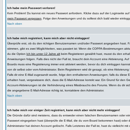
Ich habe mein Passwort verloren!
Kein Problem! Du kannst ein neues Passwort anfordern. Klicke dazu auf der Loginseite au
mein Passwort vergessen
. Folge den Anweisungen und du solltest dich bald wieder einlog
Nach oben
Ich habe mich registriert, kann mich aber nicht einloggen!
Überprüfe erst, ob du den richtigen Benutzernamen und/oder Passwort angegeben hast. Fal
stimmen, gibt es zwei Möglichkeiten, was passiert ist: Wenn die COPPA-Bestimmungen aktiv
du die Option
Ich bin unter 12 Jahre alt
beim Registrieren gewählt hast, musst du den erha
Anweisungen folgen. Falls dies nicht der Fall ist, braucht dein Account eine Aktivierung. Auf
Boards muss eine Registrierung immer erst aktiviert werden, bevor du dich einloggen kanns
von dir selbst oder vom Administrator. Beim Registrieren wird dir gesagt, ob eine Aktivierung 
Falls dir eine E-Mail zugesandt wurde, folge den enthaltenen Anweisungen; falls du diese E-
erhalten hast, vergewissere dich, dass die E-Mail-Adresse korrekt war. Ein Grund für den G
Account-Aktivierungen ist die Verhinderung eines Missbrauchs des Forums. Wenn du dir sich
die angegebene E-Mail-Adresse richtig ist, kontaktiere den Administrator.
Nach oben
Ich habe mich vor einiger Zeit registriert, kann mich aber nicht mehr einloggen!
Die Gründe dafür sind meistens, dass du entweder einen falschen Benutzernamen oder ein
Passwort eingegeben hast (überprüfe die E-Mail, die du vom Board bekommen hast) oder 
Administrator hat deinen Account gelöscht. Falls Letzteres der Fall ist, hast du vielleicht mi