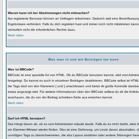
Warum kann ich bei Abstimmungen nicht mitmachen?
Nur registrierte Benutzer können an Umfragen teilnehmen. Dadurch wird eine Beeinflussun
Ergebnisses verhindert. Falls du dich registriert hast und immer noch nicht mitstimmen kann
vermutlich nicht die erforderlichen Rechte dazu.
Nach oben
Was man in und mit Beiträgen tun kann
Was ist BBCode?
BBCode ist eine spezielle Art von HTML. Ob du BBCode benutzen kannst, wird vom Adminis
festgelegt. Du kannst es auch in einzelnen Beiträgen deaktivieren. BBCode selbst ist HTML
die Tags sind von den Klammern [ und ] umschlossen und bietet dir große Kontrolle darübe
etwas angezeigt wird. Für weitere Informationen über den BBCode solltest du dir die Anleit
anschauen, die du von der Beitrag schreiben-Seite aus erreichen kannst.
Nach oben
Darf ich HTML benutzen?
Das hängt davon ab, ob es vom Administrator erlaubt wurde. Falls du es nicht darfst, wirst 
ein Klammer-Wirrwarr wieder finden. Dies ist eine
Sicherung
, um Leute davon abzuhalten, d
unnötigen Tags zu überschwemmen, die das Layout zerstören oder andere Störungen herv