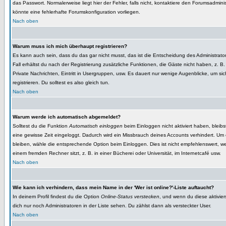
das Passwort. Normalerweise liegt hier der Fehler, falls nicht, kontaktiere den Forumsadminis
könnte eine fehlerhafte Forumskonfiguration vorliegen.
Nach oben
Warum muss ich mich überhaupt registrieren?
Es kann auch sein, dass du das gar nicht musst, das ist die Entscheidung des Administrator
Fall erhältst du nach der Registrierung zusätzliche Funktionen, die Gäste nicht haben, z. B.
Private Nachrichten, Eintritt in Usergruppen, usw. Es dauert nur wenige Augenblicke, um sic
registrieren. Du solltest es also gleich tun.
Nach oben
Warum werde ich automatisch abgemeldet?
Solltest du die Funktion
Automatisch einloggen
beim Einloggen nicht aktiviert haben, bleibst
eine gewisse Zeit eingeloggt. Dadurch wird ein Missbrauch deines Accounts verhindert. Um
bleiben, wähle die entsprechende Option beim Einloggen. Dies ist nicht empfehlenswert, 
einem fremden Rechner sitzt, z. B. in einer Bücherei oder Universität, im Internetcafé usw.
Nach oben
Wie kann ich verhindern, dass mein Name in der 'Wer ist online?'-Liste auftaucht?
In deinem Profil findest du die Option
Online-Status verstecken
, und wenn du diese aktivier
dich nur noch Administratoren in der Liste sehen. Du zählst dann als versteckter User.
Nach oben