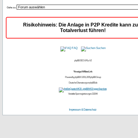
Gehe zu:
Risikohinweis: Die Anlage in P2P Kredite kann z
Totalverlust führen!
FAQ
Suchen
phpBB SEO URLs V2
*Anzeige / Affiliate Link
Powered by
phpBB
© 2001, 2005 phpBB Group
Deutsche Übersetzung von
phpBB.de
Vereitelte Spamregistrierungen: 213044
Impressum & Datenschutz