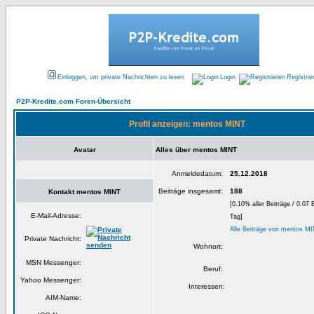
Einloggen, um private Nachrichten zu lesen
Login
Registrie
P2P-Kredite.com Foren-Übersicht
Profil anzeigen: mentos MINT
Avatar
Alles über mentos MINT
Anmeldedatum:
25.12.2018
Beiträge insgesamt:
188
Kontakt mentos MINT
[0.10% aller Beiträge / 0.07 
E-Mail-Adresse:
Tag]
Alle Beiträge von mentos M
Private Nachricht:
Wohnort:
MSN Messenger:
Beruf:
Yahoo Messenger:
Interessen:
AIM-Name: