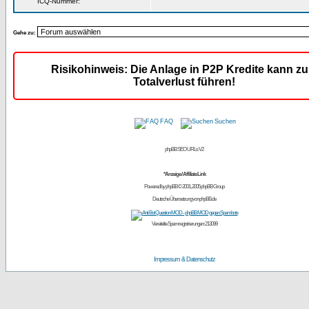
ICQ-Nummer:
Gehe zu:
Risikohinweis: Die Anlage in P2P Kredite kann z
Totalverlust führen!
FAQ
Suchen
phpBB SEO URLs V2
*Anzeige / Affiliate Link
Powered by
phpBB
© 2001, 2005 phpBB Group
Deutsche Übersetzung von
phpBB.de
Vereitelte Spamregistrierungen: 213099
Impressum & Datenschutz