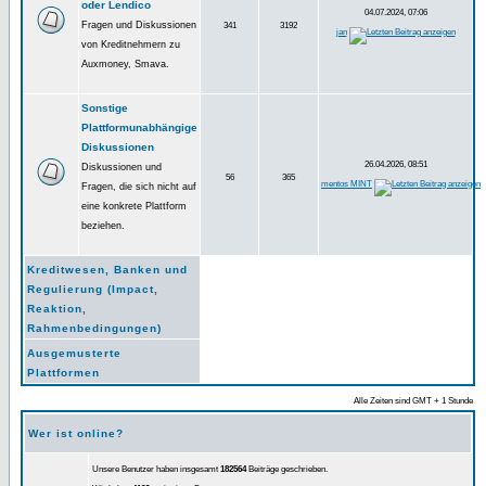
oder Lendico
04.07.2024, 07:06
Fragen und Diskussionen
341
3192
jan
von Kreditnehmern zu
Auxmoney, Smava.
Sonstige
Plattformunabhängige
Diskussionen
26.04.2026, 08:51
Diskussionen und
56
365
mentos MINT
Fragen, die sich nicht auf
eine konkrete Plattform
beziehen.
Kreditwesen, Banken und
Regulierung (Impact,
Reaktion,
Rahmenbedingungen)
Ausgemusterte
Plattformen
Alle Zeiten sind GMT + 1 Stunde
Wer ist online?
Unsere Benutzer haben insgesamt
182564
Beiträge geschrieben.