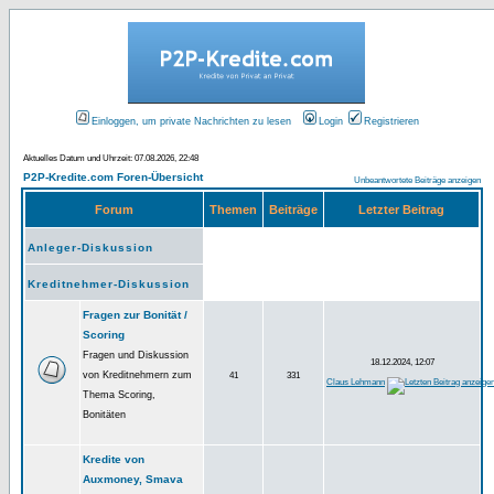
Einloggen, um private Nachrichten zu lesen
Login
Registrieren
Aktuelles Datum und Uhrzeit: 07.08.2026, 22:48
P2P-Kredite.com Foren-Übersicht
Unbeantwortete Beiträge anzeigen
Forum
Themen
Beiträge
Letzter Beitrag
Anleger-Diskussion
Kreditnehmer-Diskussion
Fragen zur Bonität /
Scoring
Fragen und Diskussion
18.12.2024, 12:07
von Kreditnehmern zum
41
331
Claus Lehmann
Thema Scoring,
Bonitäten
Kredite von
Auxmoney, Smava