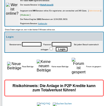
Wir haben
4109
registrierte Benutzer.
Der neueste Benutzer ist
MalteKrämer22
.
Insgesamt sind
348
Benutzer online: Ein registrierter, ein versteckter und 346 Gäste. [
Administrator
]
[
Moderator
]
Der Rekord liegt bei
11611
Benutzern am 12.04.2026, 08:53.
Registrierte Benutzer:
franken.dre
Diese Daten zeigen an, wer in den letzten 5 Minuten online war.
Login
Benutzername:
Passwort:
Bei jedem Besuch automatisch
einloggen
Neue Beiträge
Keine neuen Beiträge
Forum ist gesperrt
Risikohinweis: Die Anlage in P2P Kredite kann
zum Totalverlust führen!
FAQ
Suchen