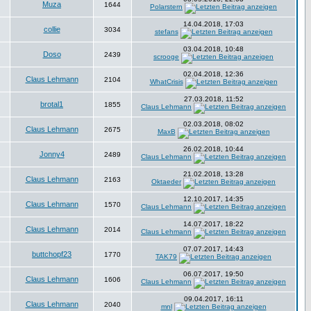
Muza
1644
Polarstern
14.04.2018, 17:03
collie
3034
stefans
03.04.2018, 10:48
Doso
2439
scrooge
02.04.2018, 12:36
Claus Lehmann
2104
WhatCrisis
27.03.2018, 11:52
brotal1
1855
Claus Lehmann
02.03.2018, 08:02
Claus Lehmann
2675
MaxB
26.02.2018, 10:44
Jonny4
2489
Claus Lehmann
21.02.2018, 13:28
Claus Lehmann
2163
Oktaeder
12.10.2017, 14:35
Claus Lehmann
1570
Claus Lehmann
14.07.2017, 18:22
Claus Lehmann
2014
Claus Lehmann
07.07.2017, 14:43
buttchopf23
1770
TAK79
06.07.2017, 19:50
Claus Lehmann
1606
Claus Lehmann
09.04.2017, 16:11
Claus Lehmann
2040
mnl