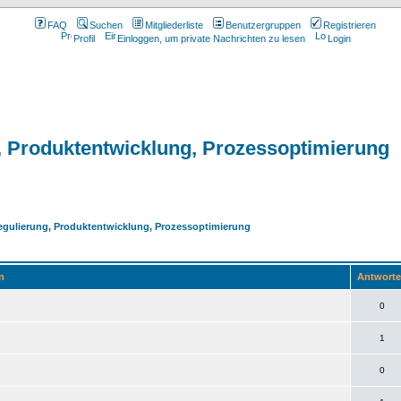
FAQ
Suchen
Mitgliederliste
Benutzergruppen
Registrieren
Profil
Einloggen, um private Nachrichten zu lesen
Login
, Produktentwicklung, Prozessoptimierung
Regulierung, Produktentwicklung, Prozessoptimierung
n
Antwort
0
1
0