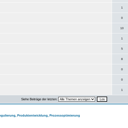
1
0
10
1
5
8
0
0
1
Siehe Beiträge der letzten:
Regulierung, Produktentwicklung, Prozessoptimierung