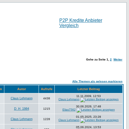
P2P Kredite Anbieter
Vergleich
Gehe zu Seite
1
,
2
Weiter
Alle Themen als gelesen markieren
en
Autor
Aufrufe
Letzter Beitrag
11.11.2009, 12:53
Claus Lehmann
4438
Claus Lehmann
30.06.2026, 17:48
D_H_1984
1215
Elias7562
01.05.2025, 23:28
Claus Lehmann
1228
Claus Lehmann
05.06.2024, 13:53