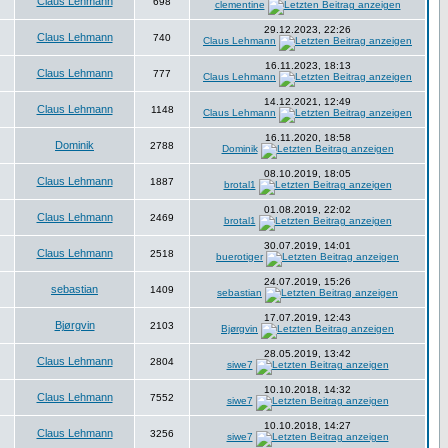
Claus Lehmann
698
clementine
29.12.2023, 22:26
Claus Lehmann
740
Claus Lehmann
16.11.2023, 18:13
Claus Lehmann
777
Claus Lehmann
14.12.2021, 12:49
Claus Lehmann
1148
Claus Lehmann
16.11.2020, 18:58
Dominik
2788
Dominik
08.10.2019, 18:05
Claus Lehmann
1887
brotal1
01.08.2019, 22:02
Claus Lehmann
2469
brotal1
30.07.2019, 14:01
Claus Lehmann
2518
buerotiger
24.07.2019, 15:26
sebastian
1409
sebastian
17.07.2019, 12:43
Bjørgvin
2103
Bjørgvin
28.05.2019, 13:42
Claus Lehmann
2804
siwe7
10.10.2018, 14:32
Claus Lehmann
7552
siwe7
10.10.2018, 14:27
Claus Lehmann
3256
siwe7