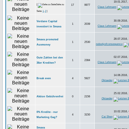
19.01.2017, 
[
Gehe zu
17
9977
Claus Lehmann
Seite:
1
,
2
]
30.09.2016, 
Verdane Capital
1
2039
Claus Lehmann
investiert in Smava
28.07.2016, 
Smava promoted
1
2530
nobodyofconsequence
Auxmoney
02.07.2016, 
Gute Zahlen bei den
1
2384
Claus Lehmann
36er Krediten?
14.06.2016, 
Break even
4
5927
Oktaeder
25.02.2016, 
Aktion Gebührenfrei
0
2156
Oktaeder
10.02.2016, 
0% Kredite - nur
4
3150
Cai Shen
Marketing Gag?
Smava