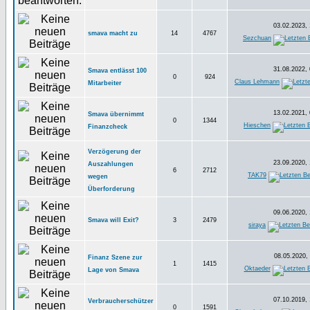
03.02.2023, 
smava macht zu
14
4767
Sezchuan
31.08.2022, 
Smava entlässt 100
0
924
Claus Lehmann
Mitarbeiter
13.02.2021, 
Smava übernimmt
0
1344
Hieschen
Finanzcheck
Verzögerung der
23.09.2020, 
Auszahlungen
6
2712
TAK79
wegen
Überforderung
09.06.2020, 
Smava will Exit?
3
2479
siraya
08.05.2020, 
Finanz Szene zur
1
1415
Oktaeder
Lage von Smava
07.10.2019, 
Verbraucherschützer
0
1591