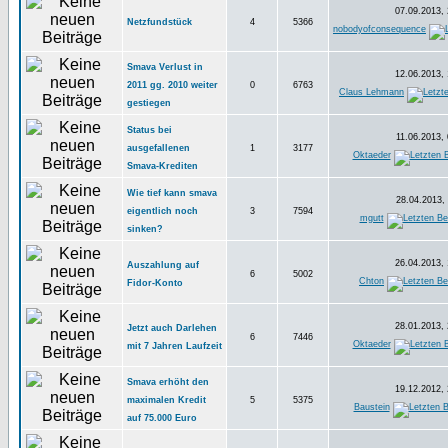
07.09.2013, 
Netzfundstück
4
5366
nobodyofconsequence
Smava Verlust in
12.06.2013, 
2011 gg. 2010 weiter
0
6763
Claus Lehmann
gestiegen
Status bei
11.06.2013, 
ausgefallenen
1
3177
Oktaeder
Smava-Krediten
Wie tief kann smava
28.04.2013, 
eigentlich noch
3
7594
mgutt
sinken?
26.04.2013, 
Auszahlung auf
6
5002
Chton
Fidor-Konto
28.01.2013, 
Jetzt auch Darlehen
6
7446
Oktaeder
mit 7 Jahren Laufzeit
Smava erhöht den
19.12.2012, 
maximalen Kredit
5
5375
Baustein
auf 75.000 Euro