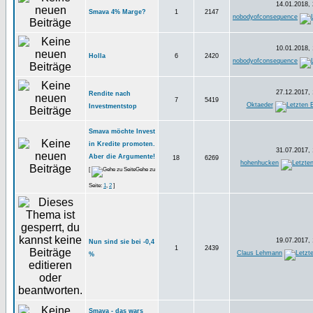
14.01.2018, 
Smava 4% Marge?
1
2147
nobodyofconsequence
10.01.2018, 
Holla
6
2420
nobodyofconsequence
27.12.2017, 
Rendite nach
7
5419
Oktaeder
Investmentstop
Smava möchte Invest
in Kredite promoten.
31.07.2017, 
Aber die Argumente!
18
6269
hohenhucken
[
Gehe zu
Seite:
1
,
2
]
19.07.2017, 
Nun sind sie bei -0,4
1
2439
Claus Lehmann
%
Smava - das wars