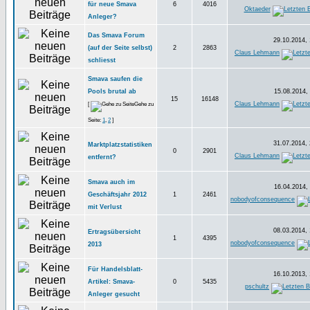
für neue Smava
6
4016
Oktaeder
Anleger?
Das Smava Forum
29.10.2014, 
(auf der Seite selbst)
2
2863
Claus Lehmann
schliesst
Smava saufen die
Pools brutal ab
15.08.2014, 
15
16148
Claus Lehmann
[
Gehe zu
Seite:
1
,
2
]
31.07.2014, 
Marktplatzstatistiken
0
2901
Claus Lehmann
entfernt?
Smava auch im
16.04.2014, 
Geschäftsjahr 2012
1
2461
nobodyofconsequence
mit Verlust
08.03.2014, 
Ertragsübersicht
1
4395
nobodyofconsequence
2013
Für Handelsblatt-
16.10.2013, 
Artikel: Smava-
0
5435
pschultz
Anleger gesucht