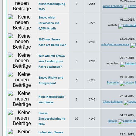
05.02.2016, 
Zinsbescheinigung
0
2055
Claus Lehmann
2015
Smava wirbt
03.11.2015, 
inzwischen mit
7
3722
Aalfiete
0,55% Kredit
12.09.2015, 
2013 war Smava
1
2281
nobodyofconsequence
nahe am Break-Even
Wer will mit Smava
29.07.2015, 
eine Lamborghini
3
2782
espenlaub
Fahrt gewinnen?
19.06.2015, 
Smava Risiko und
5
4571
Beerentin
Anlegerpool
22.04.2015, 
Neue Kapitalrunde
2
2746
Claus Lehmann
von Smava
Smava
04.03.2015, 
Zinsbescheinigung
10
4140
Boozer
2014
Lohnt sich Smava
13.01.2015, 