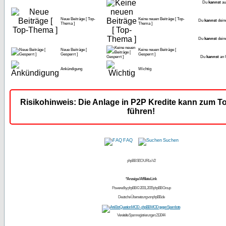
Du
kannst
au
Neue Beiträge [ Top-
Keine neuen Beiträge [ Top-
Du
kannst
dein
Thema ]
Thema ]
Du
kannst
dein
Neue Beiträge [
Keine neuen Beiträge [
Gesperrt ]
Gesperrt ]
Du
kannst
an 
Ankündigung
Wichtig
Risikohinweis: Die Anlage in P2P Kredite kann zum To
führen!
FAQ
Suchen
phpBB SEO URLs V2
*Anzeige / Affiliate Link
Powered by
phpBB
© 2001, 2005 phpBB Group
Deutsche Übersetzung von
phpBB.de
Vereitelte Spamregistrierungen: 213044