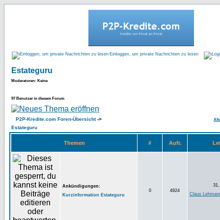
Einloggen, um private Nachrichten zu lesen
Estateguru
Moderatoren
: Keine
97 Benutzer in diesem Forum
P2P-Kredite.com Foren-Übersicht
->
All
Estateguru
Themen
#
Aufr.
Let
31.
Ankündigungen:
0
4924
Claus Lehman
Kurzinformation Estateguru