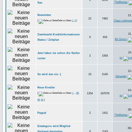
1
1256
TheManiac
Sau
Newsletter
13.
22
7482
[
Gehe zu Seite:
1
,
2
]
Claus Lehman
21.
Zweitmarkt Kreditinformationen
0
916
Mr.Gonzo
Status / Zeitplan
10.
Jetzt faken sie schon die Stufen
2
1593
jsr
runter
12.
So wird das nix :(
10
2140
Oktaeder
Neue Kredite
14.
[
Gehe zu Seite:
1
...
89
,
1354
167079
jsr
90
,
91
]
28.
Paypal
2
1411
TheManiac
Estateguru wird Mitglied
09.
Verband deutscher
0
1143