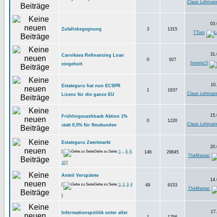
Claus Lehman
03.
Zufallsbegegnung
3
1315
TTom
31.
Carnikava Refinancing Loan
0
927
frenetic5
eingeholt
10.
Estateguru hat nun ECSPR
1
1637
Claus Lehman
Lizenz für die ganze EU
15.
Frühlingscashback Aktion 1%
0
1220
Claus Lehman
statt 0,5% für Neukunden
Estateguru Zweitmarkt
20.
[
Gehe zu Seite:
1
...
8
,
9
,
146
29645
TheManiac
10
]
Anteil Verspätete
14.
[
Gehe zu Seite:
1
,
2
,
3
,
4
49
9153
TheManiac
]
17.
Informationspolitik unter aller