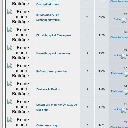
Claus Lehman
Kreditplattformen
02.
Ist EstateGuru ein
11
3306
Celtar
Schnellballsystem?
26.
Einzahlung bei Estateguru
1
1288
Claus Lehman
09.
Umstellung auf Lemonway
9
2532
nukin
27.
Refinanzierungskredite
2
1360
TheManiac
04.
Zweitmarkt Basics
9
1990
TheManiac
01.
Estateguru Webinar 29.03.22 15
6
2266
nukin
Uhr (jetzt)
13.
Geändertes Logo
2
1461
Claus Lehman