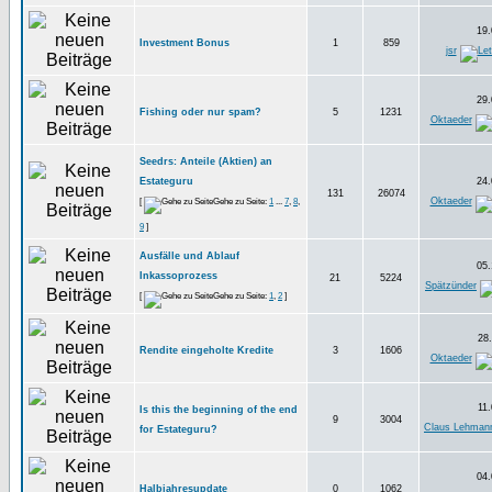
19.
Investment Bonus
1
859
jsr
29.
Fishing oder nur spam?
5
1231
Oktaeder
Seedrs: Anteile (Aktien) an
Estateguru
24.
131
26074
Oktaeder
[
Gehe zu Seite:
1
...
7
,
8
,
9
]
Ausfälle und Ablauf
05.
Inkassoprozess
21
5224
Spätzünder
[
Gehe zu Seite:
1
,
2
]
28.
Rendite eingeholte Kredite
3
1606
Oktaeder
11.
Is this the beginning of the end
9
3004
Claus Lehman
for Estateguru?
04.
Halbjahresupdate
0
1062